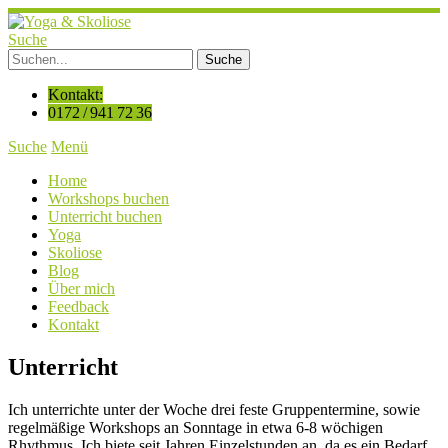
Suche
Kontakt:
0172 / 941 72 36
Suche
Menü
Home
Workshops buchen
Unterricht buchen
Yoga
Skoliose
Blog
Über mich
Feedback
Kontakt
Unterricht
Ich unterrichte unter der Woche drei feste Gruppentermine, sowie
regelmäßige Workshops an Sonntage in etwa 6-8 wöchigen
Rhythmus. Ich biete seit Jahren Einzelstunden an, da es ein Bedarf