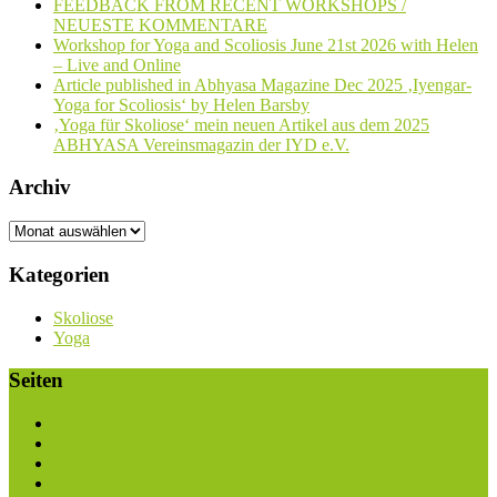
FEEDBACK FROM RECENT WORKSHOPS /
NEUESTE KOMMENTARE
Workshop for Yoga and Scoliosis June 21st 2026 with Helen
– Live and Online
Article published in Abhyasa Magazine Dec 2025 ‚Iyengar-
Yoga for Scoliosis‘ by Helen Barsby
‚Yoga für Skoliose‘ mein neuen Artikel aus dem 2025
ABHYASA Vereinsmagazin der IYD e.V.
Archiv
Archiv
Kategorien
Skoliose
Yoga
Seiten
Aktuell
Datenschutzerklärung
Feedback
Home