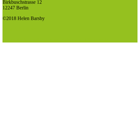
Birkbuschstrasse 12
12247 Berlin
©2018 Helen Barsby
Yoga & Skoliose
Yogaunterricht mit Fokus auf Balance und Symmetrie