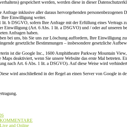
verhaltens) gespeichert werden, werden diese in dieser Datenschutzerk
hre Anfrage inklusive aller daraus hervorgehenden personenbezogenen
 Ihre Einwilligung weiter.
. 1 lit. b DSGVO, sofern Ihre Anfrage mit der Erfüllung eines Vertra
Ihrer Einwilligung (Art. 6 Abs. 1 lit. a DSGVO) und / oder auf unseren b
hteten Anfragen haben.
ben bei uns, bis Sie uns zur Löschung auffordern, Ihre Einwilligung z
Zwingende gesetzliche Bestimmungen – insbesondere gesetzliche Aufbewa
ieterin ist die Google Inc., 1600 Amphitheatre Parkway Mountain Vie
 Maps deaktiviert, wenn Sie unsere Websiite das erste Mal betreten. E
gung nach Art. 6 Abs. 1 lit. a DSGVO). Auf diese Weise wird verhindert
ese wird anschließend in der Regel an einen Server von Google in den
rtragung.
26
E KOMMENTARE
 Live and Online