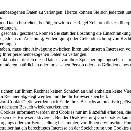
onenbezogenen Daten zu verlangen. Hierzu können Sie sich jederzeit 
n:
en Daten bestreiten, benötigen wir in der Regel Zeit, um dies zu überp
erlangen.
eschah / geschieht, können Sie statt der Löschung die Einschränkung
ie jedoch zur Ausübung, Verteidigung oder Geltendmachung von Rechts
erlangen.
aben, muss eine Abwägung zwischen Ihren und unseren Interessen vor
g Ihrer personenbezogenen Daten zu verlangen.
änkt haben, dürfen diese Daten – von ihrer Speicherung abgesehen – n
anderen natürlichen oder juristischen Person oder aus Gründen eines w
 richten auf Ihrem Rechner keinen Schaden an und enthalten keine Vire
rem Rechner abgelegt werden und die Ihr Browser speichert.
ion-Cookies”. Sie werden nach Ende Ihres Besuchs automatisch gelösch
im nächsten Besuch wiederzuerkennen.
n Cookies informiert werden und Cookies nur im Einzelfall erlauben, d
ßen des Browser aktivieren. Bei der Deaktivierung von Cookies kann di
gangs oder zur Bereitstellung bestimmter, von Ihnen erwünschter Funk
eiber hat ein berechtigtes Interesse an der Speicherung von Cookies zu