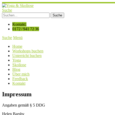
Suche
Kontakt:
0172 / 941 72 36
Suche
Menü
Home
Workshops buchen
Unterricht buchen
Yoga
Skoliose
Blog
Über mich
Feedback
Kontakt
Impressum
Angaben gemäß § 5 DDG
Helen Barsby