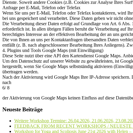
Dienste. Soweit andere Cookies (z.B. Cookies zur Analyse Ihres Surf
Anfrage per E-Mail, Telefon oder Telefax
Wenn Sie uns per E-Mail, Telefon oder Telefax kontaktieren, wird I
bei uns gespeichert und verarbeitet. Diese Daten geben wir nicht ohne
Die Verarbeitung dieser Daten erfolgt auf Grundlage von Art. 6 Abs
erforderlich ist. In allen übrigen Fällen beruht die Verarbeitung auf 
berechtigtes Interesse an der effektiven Bearbeitung der an uns geric
Die von Ihnen an uns per Kontaktanfragen übersandten Daten verblei
entfällt (z. B. nach abgeschlossener Bearbeitung Ihres Anliegens). 
4. Plugins und Tools Google Maps (mit Einwilligung)
Diese Seite nutzt über eine API den Kartendienst Google Maps. Anb
Um den Datenschutz auf unserer Website zu gewährleisten, ist Google
hergestellt, wenn Sie Google Maps selbstständig aktivieren (Einwilli
übertragen werden.
Nach der Aktivierung wird Google Maps Ihre IP-Adresse speichern. Di
nach
6/ 8
der Aktivierung von Google Maps keinen Einfluss auf diese Datenübe
Neueste Beiträge
Weitere Workshop Termine: 26.04.2026, 21.06.2026, 23.08.20
FEEDBACK FROM RECENT WORKSHOPS / NEUEST
Workshop for Yoga and Scoliosis June 21st 2026 with Helen –