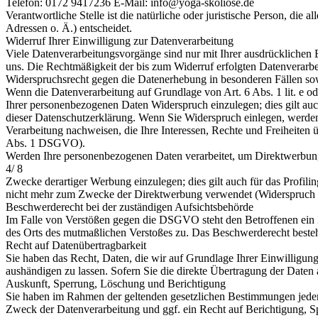
Telefon: 0172 9417236 E-Mail: info@yoga-skoliose.de
Verantwortliche Stelle ist die natürliche oder juristische Person, d
Adressen o. Ä.) entscheidet.
Widerruf Ihrer Einwilligung zur Datenverarbeitung
Viele Datenverarbeitungsvorgänge sind nur mit Ihrer ausdrücklichen Ei
uns. Die Rechtmäßigkeit der bis zum Widerruf erfolgten Datenverarbe
Widerspruchsrecht gegen die Datenerhebung in besonderen Fällen 
Wenn die Datenverarbeitung auf Grundlage von Art. 6 Abs. 1 lit. e od
Ihrer personenbezogenen Daten Widerspruch einzulegen; dies gilt auc
dieser Datenschutzerklärung. Wenn Sie Widerspruch einlegen, werden
Verarbeitung nachweisen, die Ihre Interessen, Rechte und Freiheite
Abs. 1 DSGVO).
Werden Ihre personenbezogenen Daten verarbeitet, um Direktwerbung 
4/ 8
Zwecke derartiger Werbung einzulegen; dies gilt auch für das Profil
nicht mehr zum Zwecke der Direktwerbung verwendet (Widerspruch
Beschwerderecht bei der zuständigen Aufsichtsbehörde
Im Falle von Verstößen gegen die DSGVO steht den Betroffenen ein Be
des Orts des mutmaßlichen Verstoßes zu. Das Beschwerderecht besteht
Recht auf Datenübertragbarkeit
Sie haben das Recht, Daten, die wir auf Grundlage Ihrer Einwilligung 
aushändigen zu lassen. Sofern Sie die direkte Übertragung der Daten a
Auskunft, Sperrung, Löschung und Berichtigung
Sie haben im Rahmen der geltenden gesetzlichen Bestimmungen jeder
Zweck der Datenverarbeitung und ggf. ein Recht auf Berichtigung, 