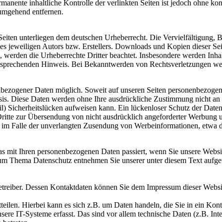
manente inhaltliche Kontrolle der verlinkten Seiten ist jedoch ohne ko
umgehend entfernen.
n Seiten unterliegen dem deutschen Urheberrecht. Die Vervielfältigung,
 jeweiligen Autors bzw. Erstellers. Downloads und Kopien dieser Seite
n, werden die Urheberrechte Dritter beachtet. Insbesondere werden Inhal
tsprechenden Hinweis. Bei Bekanntwerden von Rechtsverletzungen wer
nbezogener Daten möglich. Soweit auf unseren Seiten personenbezogen
 Basis. Diese Daten werden ohne Ihre ausdrückliche Zustimmung nicht an 
) Sicherheitslücken aufweisen kann. Ein lückenloser Schutz der Daten
ritte zur Übersendung von nicht ausdrücklich angeforderter Werbung u
itte im Falle der unverlangten Zusendung von Werbeinformationen, etwa 
s mit Ihren personenbezogenen Daten passiert, wenn Sie unsere Websi
 zum Thema Datenschutz entnehmen Sie unserer unter diesem Text aufge
betreiber. Dessen Kontaktdaten können Sie dem Impressum dieser Webs
eilen. Hierbei kann es sich z.B. um Daten handeln, die Sie in ein Kon
e IT-Systeme erfasst. Das sind vor allem technische Daten (z.B. Inter