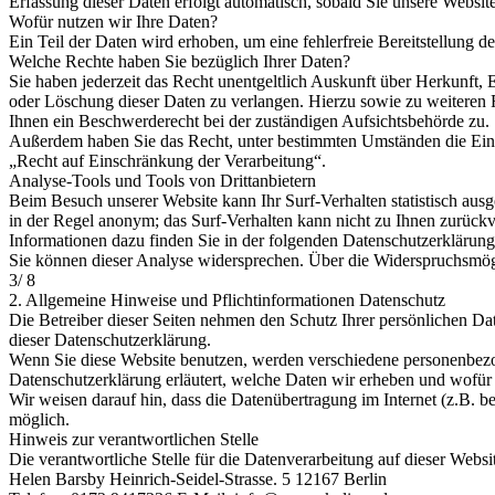
Erfassung dieser Daten erfolgt automatisch, sobald Sie unsere Website
Wofür nutzen wir Ihre Daten?
Ein Teil der Daten wird erhoben, um eine fehlerfreie Bereitstellung
Welche Rechte haben Sie bezüglich Ihrer Daten?
Sie haben jederzeit das Recht unentgeltlich Auskunft über Herkunft
oder Löschung dieser Daten zu verlangen. Hierzu sowie zu weiteren
Ihnen ein Beschwerderecht bei der zuständigen Aufsichtsbehörde zu.
Außerdem haben Sie das Recht, unter bestimmten Umständen die Eins
„Recht auf Einschränkung der Verarbeitung“.
Analyse-Tools und Tools von Drittanbietern
Beim Besuch unserer Website kann Ihr Surf-Verhalten statistisch aus
in der Regel anonym; das Surf-Verhalten kann nicht zu Ihnen zurückv
Informationen dazu finden Sie in der folgenden Datenschutzerklärung
Sie können dieser Analyse widersprechen. Über die Widerspruchsmögl
3/ 8
2. Allgemeine Hinweise und Pflichtinformationen Datenschutz
Die Betreiber dieser Seiten nehmen den Schutz Ihrer persönlichen Da
dieser Datenschutzerklärung.
Wenn Sie diese Website benutzen, werden verschiedene personenbezog
Datenschutzerklärung erläutert, welche Daten wir erheben und wofür 
Wir weisen darauf hin, dass die Datenübertragung im Internet (z.B. b
möglich.
Hinweis zur verantwortlichen Stelle
Die verantwortliche Stelle für die Datenverarbeitung auf dieser Websit
Helen Barsby Heinrich-Seidel-Strasse. 5 12167 Berlin