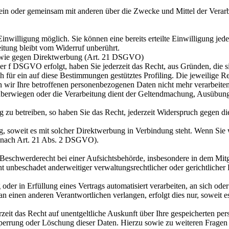
ie allein oder gemeinsam mit anderen über die Zwecke und Mittel der V
nwilligung möglich. Sie können eine bereits erteilte Einwilligung jede
itung bleibt vom Widerruf unberührt.
sowie gegen Direktwerbung (Art. 21 DSGVO)
er f DSGVO erfolgt, haben Sie jederzeit das Recht, aus Gründen, die s
h für ein auf diese Bestimmungen gestütztes Profiling. Die jeweilige R
 wir Ihre betroffenen personenbezogenen Daten nicht mehr verarbeite
n überwiegen oder die Verarbeitung dient der Geltendmachung, Ausübu
zu betreiben, so haben Sie das Recht, jederzeit Widerspruch gegen d
ing, soweit es mit solcher Direktwerbung in Verbindung steht. Wenn S
 nach Art. 21 Abs. 2 DSGVO).
schwerderecht bei einer Aufsichtsbehörde, insbesondere in dem Mitgli
 unbeschadet anderweitiger verwaltungsrechtlicher oder gerichtlicher 
oder in Erfüllung eines Vertrags automatisiert verarbeiten, an sich od
n einen anderen Verantwortlichen verlangen, erfolgt dies nur, soweit e
zeit das Recht auf unentgeltliche Auskunft über Ihre gespeicherten 
Sperrung oder Löschung dieser Daten. Hierzu sowie zu weiteren Frage